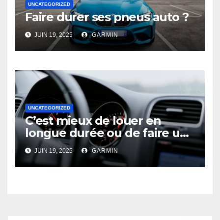
UNCATEGORIZED
Faire durer ses pneus auto ?
JUIN 19, 2025
GARMIN
UNCATEGORIZED
C’est mieux de louer en
longue durée ou de faire un
leasing une auto ?
JUIN 19, 2025
GARMIN