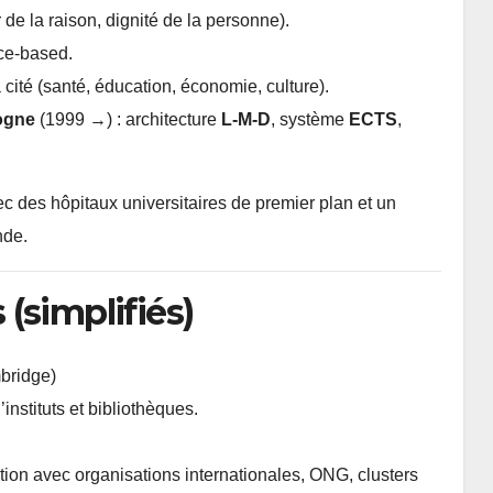
e la raison, dignité de la personne).
ce-based.
 cité (santé, éducation, économie, culture).
ogne
(1999 →) : architecture
L-M-D
, système
ECTS
,
ec des hôpitaux universitaires de premier plan et un
nde.
(simplifiés)
mbridge)
’instituts et bibliothèques.
action avec organisations internationales, ONG, clusters