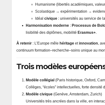
Humanisme (libertés académiques, valeur d
Scolastique → expérimentation → eviden
Idéal
civique
: universités au service de la
Harmonisation moderne
:
Processus de Bol
lisibilité des diplômes, mobilité
Erasmus+
.
À retenir
: L’Europe mêle
héritage
et
innovation
, av
continuum formation–recherche–soins unique au mo
Trois modèles européens 
Modèle collégial
(Paris historique, Oxford, Ca
Collèges, “écoles” intellectuelles, forte densité d
Modèle civique
(Genève, Amsterdam, Zurich)
Universités très ancrées dans la ville, en inter