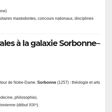
nne)
sitaires mastodontes, concours nationaux, disciplines
rales à la galaxie Sorbonne–
autour de Notre-Dame.
Sorbonne
(1257) : théologie et arts
édecine, philosophie).
éonienne (début XIXᵉ).