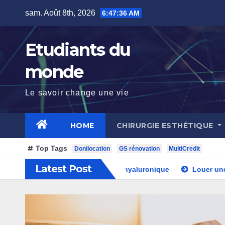
Skip
sam. Août 8th, 2026
6:47:37 AM
to
content
Etudiants du
monde
Le savoir change une vie
HOME
CHIRURGIE ESTHÉTIQUE
Top Tags
Donilocation
GS rénovation
MultiCredit
Latest Post
ats des injections d’acide hyaluronique
Louer une auto Lo