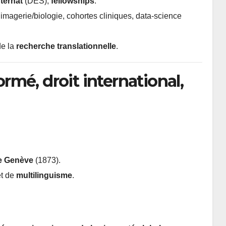
nternat
(DES),
fellowships
.
d’imagerie/biologie, cohortes cliniques, data-science
de la
recherche translationnelle
.
mé, droit international,
de Genève
(1873).
t de
multilinguisme
.