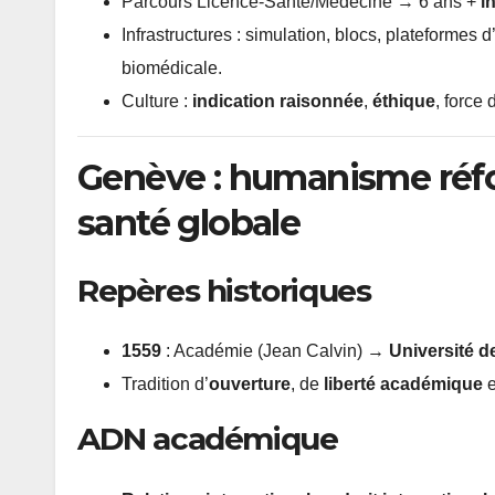
Parcours Licence-Santé/Médecine → 6 ans +
i
Infrastructures : simulation, blocs, plateformes 
biomédicale.
Culture :
indication raisonnée
,
éthique
, force 
Genève : humanisme réfor
santé globale
Repères historiques
1559
: Académie (Jean Calvin) →
Université 
Tradition d’
ouverture
, de
liberté académique
e
ADN académique