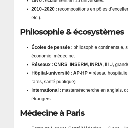
1970
: éclatement en 13 universités.
2010–2020
: recompositions en pôles d’excelle
etc.).
Philosophie & écosystèmes
Écoles de pensée
: philosophie continentale, s
économie, médecine.
Réseaux
:
CNRS
,
INSERM
,
INRIA
, IHU, grand
Hôpital-université
:
AP-HP
= réseau hospitalier
rares, santé publique).
International
: masters/recherche en anglais, d
étrangers.
Médecine à Paris