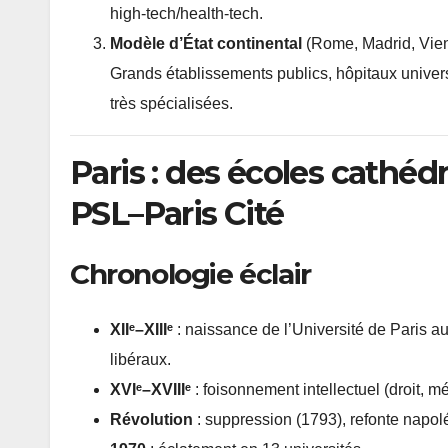
high-tech/health-tech.
Modèle d’État continental
(Rome, Madrid, Vie
Grands établissements publics, hôpitaux univer
très spécialisées.
Paris : des écoles cathéd
PSL–Paris Cité
Chronologie éclair
XIIᵉ–XIIIᵉ
: naissance de l’Université de Paris 
libéraux.
XVIᵉ–XVIIIᵉ
: foisonnement intellectuel (droit, m
Révolution
: suppression (1793), refonte napol