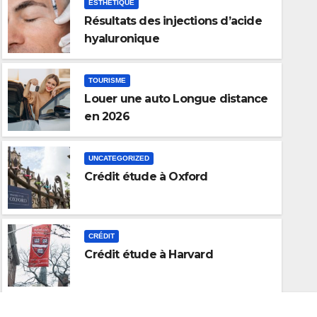
ESTHÉTIQUE
Résultats des injections d’acide
hyaluronique
TOURISME
Louer une auto Longue distance
en 2026
UNCATEGORIZED
Crédit étude à Oxford
CRÉDIT
Crédit étude à 
CRÉDIT
Crédit étude à Harvard
SEP 21, 2025
GARMIN