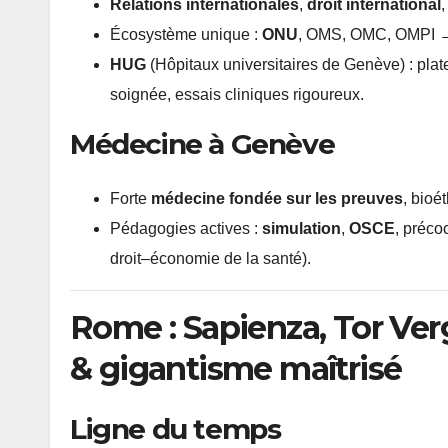
Relations internationales
,
droit international
Écosystème unique :
ONU
, OMS, OMC, OMPI → 
HUG
(Hôpitaux universitaires de Genève) : plat
soignée, essais cliniques rigoureux.
Médecine à Genève
Forte
médecine fondée sur les preuves
, bioé
Pédagogies actives :
simulation
,
OSCE
, préco
droit–économie de la santé).
Rome : Sapienza, Tor Ver
& gigantisme maîtrisé
Ligne du temps