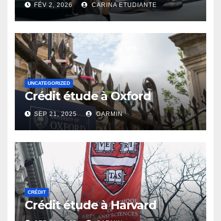
FÉV 2, 2026
CARINA ETUDIANTE
UNCATEGORIZED
Crédit étude à Oxford
SEP 21, 2025
GARMIN
CRÉDIT
Crédit étude à Harvard