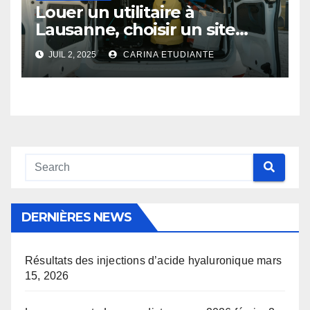
Louer un utilitaire à
Lausanne, choisir un site
internet ?
JUIL 2, 2025
CARINA ETUDIANTE
DERNIÈRES NEWS
Résultats des injections d’acide hyaluronique
mars
15, 2026