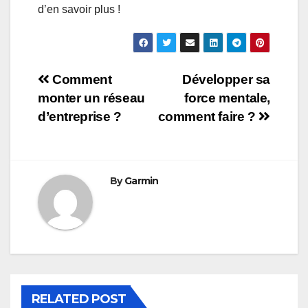
d’en savoir plus !
Navigation
Comment
Développer sa
monter un réseau
force mentale,
de
d’entreprise ?
comment faire ?
l’article
By
Garmin
RELATED POST