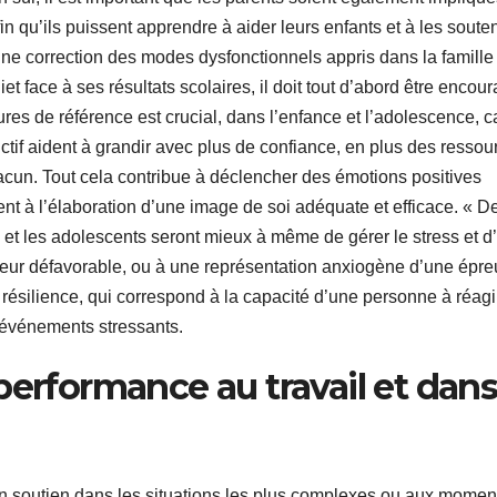
n qu’ils puissent apprendre à aider leurs enfants et à les souten
e correction des modes dysfonctionnels appris dans la famille 
et face à ses résultats scolaires, il doit tout d’abord être encou
ures de référence est crucial, dans l’enfance et l’adolescence, c
ructif aident à grandir avec plus de confiance, en plus des ressou
acun. Tout cela contribue à déclencher des émotions positives
ent à l’élaboration d’une image de soi adéquate et efficace. « D
 et les adolescents seront mieux à même de gérer le stress et d’
rieur défavorable, ou à une représentation anxiogène d’une épr
résilience, qui correspond à la capacité d’une personne à réagi
 événements stressants.
performance au travail et dans
 un soutien dans les situations les plus complexes ou aux momen