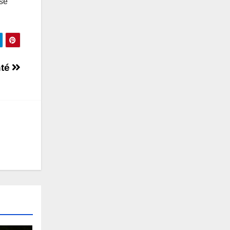
 se
nté