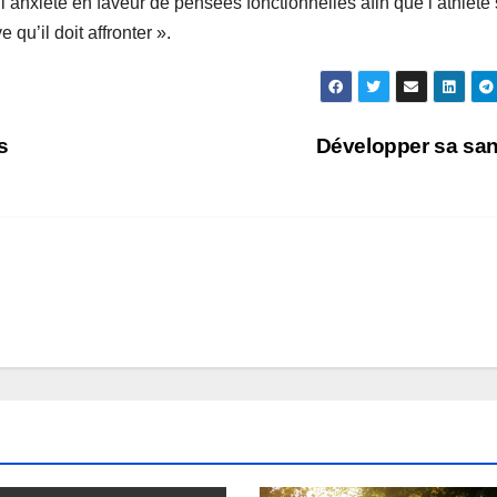
 l’anxiété en faveur de pensées fonctionnelles afin que l’athlète
 qu’il doit affronter ».
s
Développer sa sa