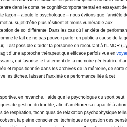
oncentre dans le domaine cognitif-comportemental en essayant de
tte façon – ajoute le psychologue – nous évitons que l’anxiété d
met au sujet d’être plus résilient et moins vulnérable aux
ption de soi différente. Dans les cas où l’anxiété de performa
omme le fait de ne pas pouvoir parler en public à cause de la 
ur, il est possible d’aider la personne en recourant à l’EMDR (E
agit d’une approche thérapeutique efficace parfois vue en
voya
essants, qui favorise le traitement de la mémoire génératrice d’a
grée et repositionnée dans les archives de la mémoire, de sorte 
elles tâches, laissant l’anxiété de performance liée à cet
 sportive, en revanche, l’aide que le psychologue du sport peut
niques de gestion du trouble, afin d’améliorer sa capacité à abord
s de respiration, techniques de relaxation psychophysique tell
Jacobson, la pleine conscience, techniques de gestion des pens