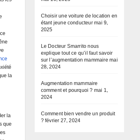
Choisir une voiture de location en
e
étant jeune conducteur
mai 9,
2025
nce
gêne
Le Docteur Smarrito nous
ye
explique tout ce qu’il faut savoir
nce
sur l’augmentation mammaire
mai
28, 2024
nxiété
que la
Augmentation mammaire
comment et pourquoi ?
mai 1,
2024
Comment bien vendre un produit
er la
?
février 27, 2024
es que
ées