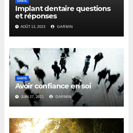
SANTÉ
Implant dentaire questions
et réponses
AOÛT 13, 2023
GARMIN
SANTÉ
Avoir confiance en soi
JUIN 27, 2021
GARMIN