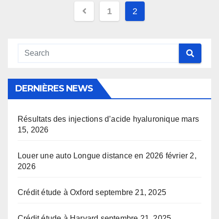
Pagination
1
2
des
publications
DERNIÈRES NEWS
Résultats des injections d’acide hyaluronique
mars
15, 2026
Louer une auto Longue distance en 2026
février 2,
2026
Crédit étude à Oxford
septembre 21, 2025
Crédit étude à Harvard
septembre 21, 2025